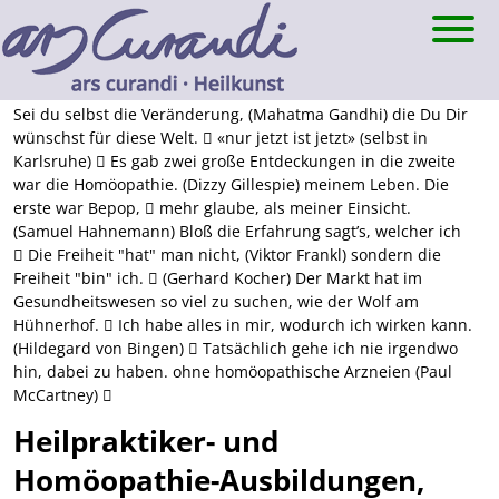
Skip
to
content
Sei du selbst die Veränderung,
(Mahatma Gandhi)
die Du Dir
wünschst für diese Welt.
«nur jetzt ist jetzt»
(selbst in
Karlsruhe)
Es gab zwei große Entdeckungen in
die zweite
war die Homöopathie.
(Dizzy Gillespie)
meinem Leben. Die
erste war Bepop,
mehr glaube, als meiner Einsicht.
(Samuel Hahnemann)
Bloß die Erfahrung sagt’s, welcher ich
Die Freiheit "hat" man nicht,
(Viktor Frankl)
sondern die
Freiheit "bin" ich.
(Gerhard Kocher)
Der Markt hat im
Gesundheitswesen
so viel zu suchen, wie der
Wolf am
Hühnerhof.
Ich habe alles in mir, wodurch ich wirken kann.
(Hildegard von Bingen)
Tatsächlich gehe ich nie irgendwo
hin,
dabei zu haben.
ohne homöopathische Arzneien
(Paul
McCartney)
Heilpraktiker- und
Homöopathie-Ausbildungen,