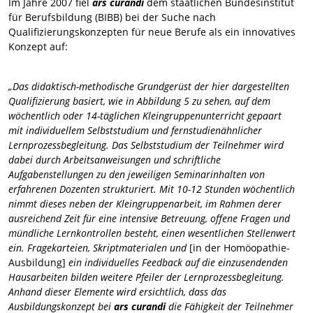
Im Jahre 2007 fiel
ars curandi
dem staatlichen Bundesinstitut
für Berufsbildung (BIBB) bei der Suche nach
Qualifizierungskonzepten für neue Berufe als ein innovatives
Konzept auf:
„Das didaktisch-methodische Grundgerüst der hier dargestellten
Qualifizierung basiert, wie in Abbildung 5 zu sehen, auf dem
wöchentlich oder 14-täglichen Kleingruppenunterricht gepaart
mit individuellem Selbststudium und fernstudienähnlicher
Lernprozessbegleitung. Das Selbststudium der Teilnehmer wird
dabei durch Arbeitsanweisungen und schriftliche
Aufgabenstellungen zu den jeweiligen Seminarinhalten von
erfahrenen Dozenten strukturiert. Mit 10-12 Stunden wöchentlich
nimmt dieses neben der Kleingruppenarbeit, im Rahmen derer
ausreichend Zeit für eine intensive Betreuung, offene Fragen und
mündliche Lernkontrollen besteht, einen wesentlichen Stellenwert
ein. Fragekarteien, Skriptmaterialen und
[in der Homöopathie-
Ausbildung]
ein individuelles Feedback auf die einzusendenden
Hausarbeiten bilden weitere Pfeiler der Lernprozessbegleitung.
Anhand dieser Elemente wird ersichtlich, dass das
Ausbildungskonzept bei
ars curandi
die Fähigkeit der Teilnehmer