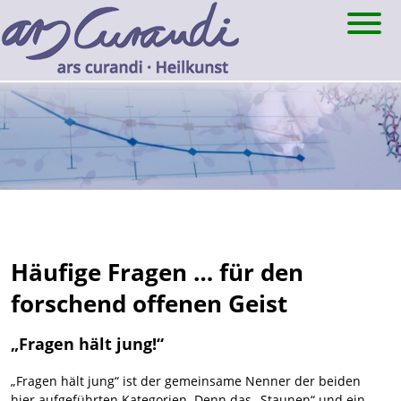
Skip
to
content
Häufige Fragen … für den
forschend offenen Geist
„Fragen hält jung!“
„Fragen hält jung“ ist der gemeinsame Nenner der beiden
hier aufgeführten Kategorien. Denn das „Staunen“ und ein