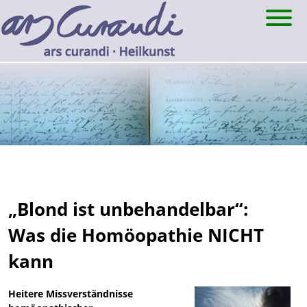
Skip
to
content
„Blond ist unbehandelbar“:
Was die Homöopathie NICHT
kann
Heitere Missverständnisse