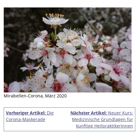
Mirabellen-Corona, März 2020
Beitragsnavigation
Vorheriger Artikel:
Die
Nächster Artikel:
Neuer Kurs:
Corona-Maskerade
Medizinische Grundlagen für
künftige HeilpraktikerInnen