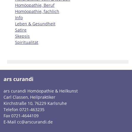
Homöopathie, Beruf
Homöopathie, fachlich
Info
Leben & Gesundheit
Satire
Skepsis
Spiritualität
ars curandi
ars curandi Homöopathie & Heilkunst
Carl Classen, Heilpraktiker
Kirchstraße 10, 76229 Karlsruhe
Telefon 0721-463235
Fax 0721-4644109
E-Mail cc@arscurandi.de