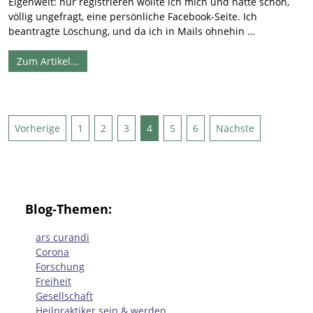
Eigenwelt: nur registrieren wollte ich mich und hatte schon,
völlig ungefragt, eine persönliche Facebook-Seite. Ich
beantragte Löschung, und da ich in Mails ohnehin …
Zum Artikel...
Seitennummerierung
Vorherige
1
2
3
4
5
6
Nächste
der
Beiträge
Blog-Themen:
ars curandi
Corona
Forschung
Freiheit
Gesellschaft
Heilpraktiker sein & werden